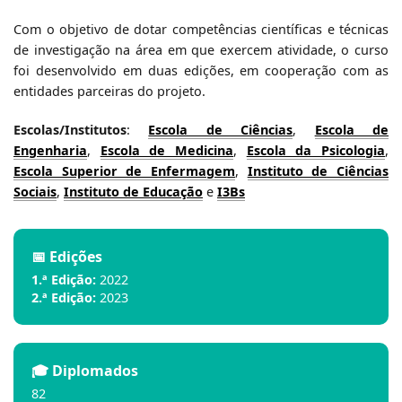
Com o objetivo de dotar competências científicas e técnicas
de investigação na área em que exercem atividade, o curso
foi desenvolvido em duas edições, em cooperação com as
entidades parceiras do projeto.
Escolas/Institutos
:
Escola de Ciências
,
Escola de
Engenharia
,
Escola de Medicina
,
Escola da Psicologia
,
Escola Superior de Enfermagem
,
Instituto de Ciências
Sociais
,
Instituto de Educação
e
I3Bs
📅 Edições
1.ª Edição:
2022
2.ª Edição:
2023
🎓 Diplomados
82