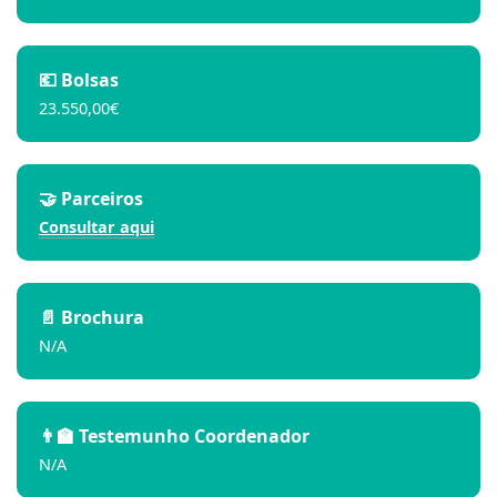
💶 Bolsas
23.550,00€
🤝 Parceiros
Consu
ltar aq
ui
📄 Brochura
N/A
👨‍🏫 Testemunho Coordenador
N/A