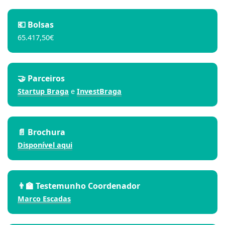
💶 Bolsas
65.417,50€
🤝 Parceiros
Startu
p Braga
e
Invest
Braga
📄 Brochura
Dis
poní
vel aqui
👨‍🏫 Testemunho Coordenador
M
arco Esc
adas