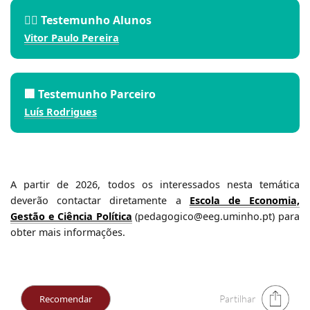
🙋‍♂️ Testemunho Alunos
Vit
or Paulo Per
eira
🏢 Testemunho Parceiro
Lu
ís Ro
drigues
A partir de 2026, todos os interessados nesta temática
deverão contactar diretamente a
Escola de Economia,
Gestão e Ciência Política
(pedagogico@eeg.uminho.pt) para
obter mais informações.
Partilhar