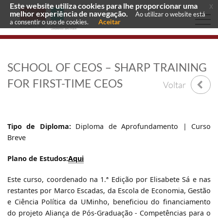
Este website utiliza cookies para lhe proporcionar uma
x
melhor experiência de navegação.
Ao utilizar o website está
Aceitar
a consentir o uso de cookies.
SCHOOL OF CEOS – SHARP TRAINING
FOR FIRST-TIME CEOS
Voltar
Tipo de Diploma:
Diploma de Aprofundamento | Curso
Breve
Plano de Estudos:
Aqui
Este curso, coordenado na 1.ª Edição por Elisabete Sá e nas
restantes por Marco Escadas, da Escola de Economia, Gestão
e Ciência Política da UMinho, beneficiou do financiamento
do projeto Aliança de Pós-Graduação - Competências para o